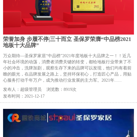
荣誉加身 步履不停|三十而立 圣保罗荣膺“中品榜2021
地板十大品牌”
万众期待—圣保罗家居“中品榜”2021年度地板十大品牌之一！！近几
年社会环境的动荡，消费者消费关键的转变，都给地板行业带来了不
小的冲击，洗牌加剧，观察生存下来的品牌可以发现，他们均有着前
瞻的眼光，在品牌发展之路上，坚持环保初心，打造匠心产品，用贴
心服务打动千年万户，成为推动行业发展的主力军。2021年......
发布人：
超级管理员
浏览数：
8919次
发布时间：
2021-12-17