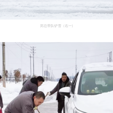
郑总带队铲雪（右一
)