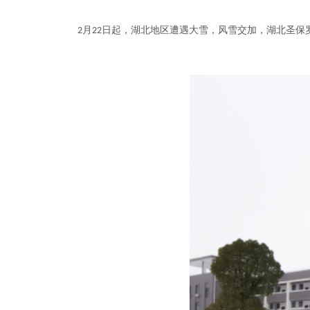
月
日起
，湖北地区遭遇大雪，风雪交加，
湖北圣保
2
22